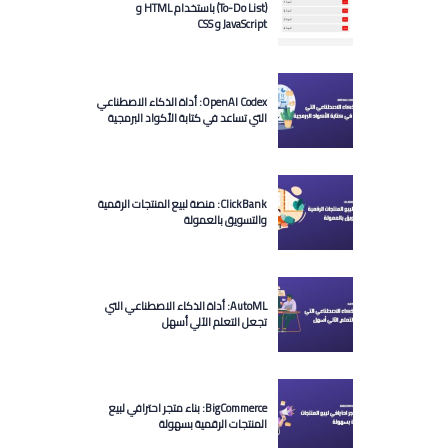
(To-Do List) باستخدام HTML و
JavaScript و CSS
OpenAI Codex: أداة الذكاء الاصطناعي
التي تساعد في كتابة الأكواد البرمجية
ClickBank: منصة لبيع المنتجات الرقمية
والتسويق بالعمولة
AutoML: أداة الذكاء الاصطناعي التي
تجعل التعلم الآلي أسهل
BigCommerce: بناء متجر احترافي لبيع
المنتجات الرقمية بسهولة