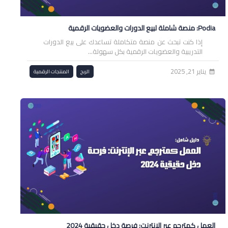
Podia: منصة شاملة لبيع الدورات والعضويات الرقمية
إذا كنت تبحث عن منصة متكاملة تساعدك على بيع الدورات
التدريبية والعضويات الرقمية بكل سهولة…
يناير 21, 2025
الربح
المنتجات الرقمية
calendar_month
العمل كمترجم عبر الإنترنت: فرصة دخل حقيقية 2024