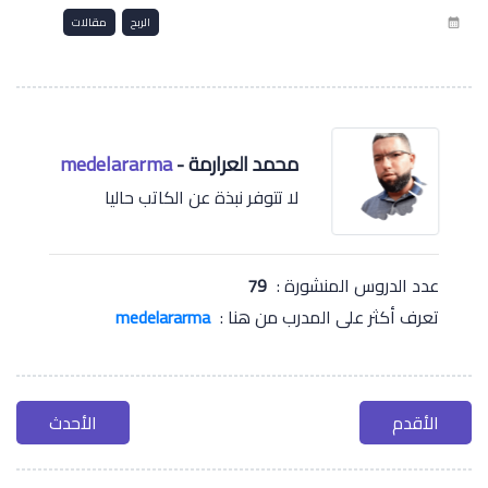
الربح
مقالات
calendar_month
محمد العرارمة -
medelararma
لا تتوفر نبذة عن الكاتب حاليا
عدد الدروس المنشورة :
79
تعرف أكثر على المدرب من هنا :
medelararma
الأقدم
الأحدث