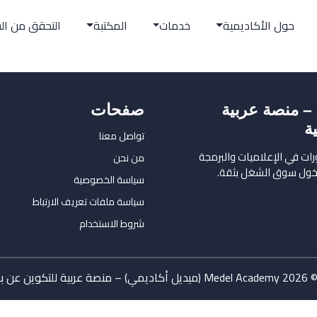
حول الأكاديمية
خدمات
المكتبة
التحقق من ال
من نحن
محرر الأكواد
أكواد برمجية
أخبارنا
وثائق إدارية
اديمي) – منصة عربية
صفحات
تواصل معنا
ة
تواصل معنا
سياسة الخصوصية
ات في الإعلاميات والبرمجة
من نحن
خول سوق الشغل بثقة.
سياسة الخصوصية
سياسة ملفات تعريف الارتباط
شروط الاستخدام
 الرقمية