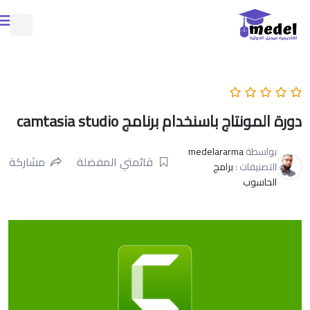
دورة المونتاج باسنخدام برنامج camtasia studio
بواسطة
medelararma
قائمتي المفضلة
مشاركة
التصنيفات :
برامج
الحاسوب